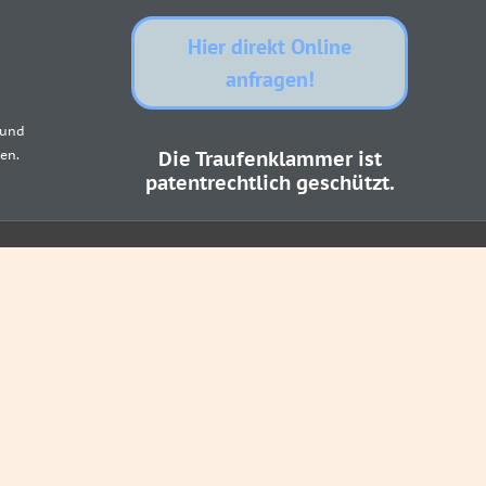
Hier direkt Online
anfragen!
 und
en.
Die Traufenklammer ist
patentrechtlich geschützt.