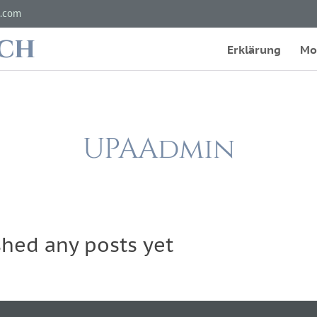
.com
ach
Erklärung
Mo
UPAAdmin
hed any posts yet