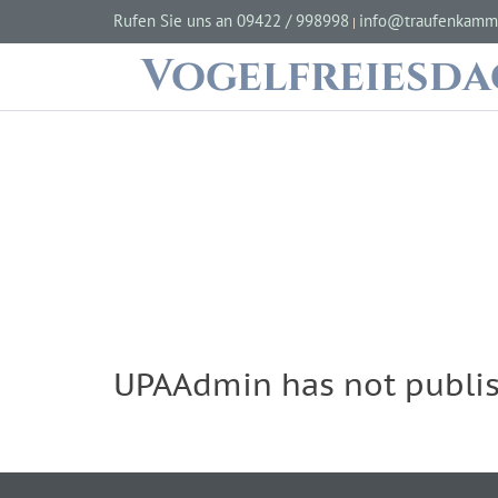
Rufen Sie uns an 09422 / 998998
info@traufenkamm
|
Vogelfreiesd
UPAAdmin has not publis