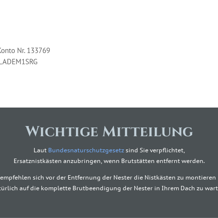
Konto Nr. 133769
BYLADEM1SRG
Wichtige Mitteilung
Laut
Bundesnaturschutzgesetz
sind Sie verpflichtet,
Ersatznistkästen anzubringen, wenn Brutstätten entfernt werden.
 empfehlen sich vor der Entfernung der Nester die Nistkästen zu montieren
türlich auf die komplette Brutbeendigung der Nester in Ihrem Dach zu wart