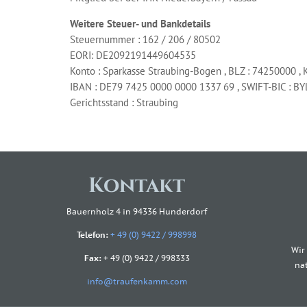
Weitere Steuer- und Bankdetails
Steuernummer : 162 / 206 / 80502
EORI: DE2092191449604535
Konto : Sparkasse Straubing-Bogen , BLZ : 74250000 , 
IBAN : DE79 7425 0000 0000 1337 69 , SWIFT-BIC : 
Gerichtsstand : Straubing
Kontakt
Bauernholz 4 in 94336 Hunderdorf
Telefon:
+ 49 (0) 9422 / 998998
Wir
Fax:
+ 49 (0) 9422 / 998333
na
info@traufenkamm.com