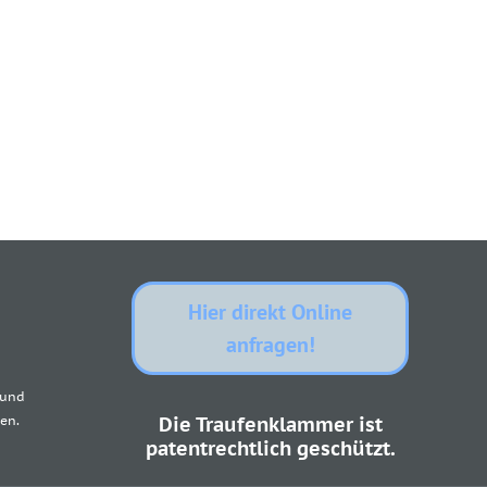
Hier direkt Online
anfragen!
 und
en.
Die Traufenklammer ist
patentrechtlich geschützt.